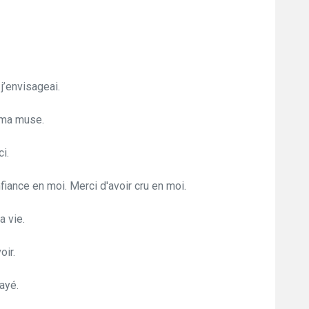
j’envisageai.
s ma muse.
i.
ance en moi. Merci d'avoir cru en moi.
a vie.
oir.
ayé.