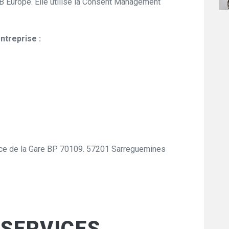
 Europe. Elle utilise la Consent Management
entreprise :
lace de la Gare BP 70109. 57201 Sarreguemines
 SERVICES