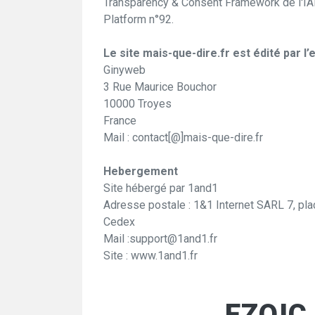
Transparency & Consent Framework de l'IAB
Platform n°92.
Le site mais-que-dire.fr est édité par l’
Ginyweb
3 Rue Maurice Bouchor
10000 Troyes
France
Mail : contact[@]mais-que-dire.fr
Hebergement
Site hébergé par 1and1
Adresse postale : 1&1 Internet SARL 7, p
Cedex
Mail :
support@1and1.fr
Site : www.1and1.fr
EZOIC