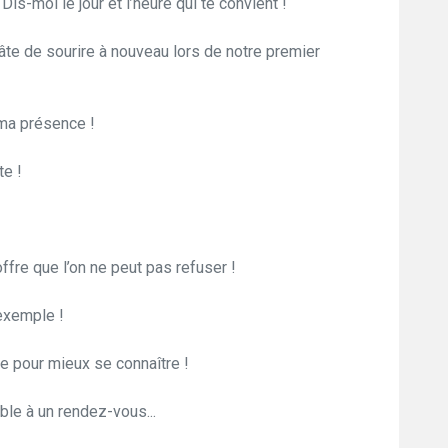
Dis-moi le jour et l’heure qui te convient !
hâte de sourire à nouveau lors de notre premier
ma présence !
te !
ffre que l’on ne peut pas refuser !
 exemple !
e pour mieux se connaître !
le à un rendez-vous...