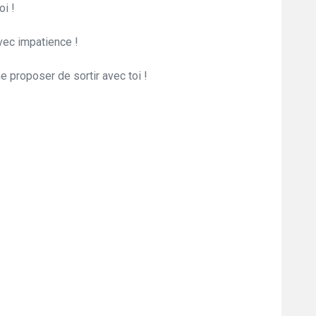
i !
vec impatience !
 proposer de sortir avec toi !